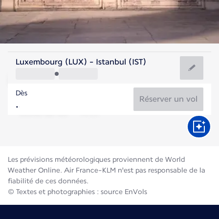
Turquie
Luxembourg (LUX) - Istanbul (IST)
Istanbul
Dès
26°C
Turquie
Réserver un vol
Durée du vol
Août
Les prévisions météorologiques proviennent de World
Weather Online. Air France-KLM n'est pas responsable de la
fiabilité de ces données.
© Textes et photographies : source EnVols