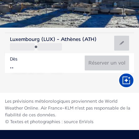
Grèce
Luxembourg (LUX) - Athènes (ATH)
Athènes
Dès
27°C
Grèce
Réserver un vol
Durée du vol
Août
Les prévisions météorologiques proviennent de World
Weather Online. Air France-KLM n'est pas responsable de la
fiabilité de ces données.
© Textes et photographies : source EnVols