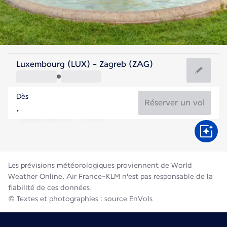
Croatie
Luxembourg (LUX) - Zagreb (ZAG)
Zagreb
Dès
23°C
Croatie
Réserver un vol
Durée du vol
Août
Les prévisions météorologiques proviennent de World
Weather Online. Air France-KLM n'est pas responsable de la
fiabilité de ces données.
© Textes et photographies : source EnVols