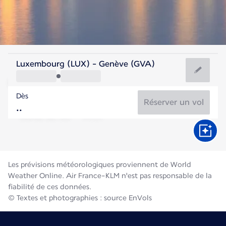
Suisse
Luxembourg (LUX) - Genève (GVA)
Genève
Dès
19°C
Suisse
Réserver un vol
Durée du vol
Août
Les prévisions météorologiques proviennent de World
Weather Online. Air France-KLM n'est pas responsable de la
fiabilité de ces données.
© Textes et photographies : source EnVols