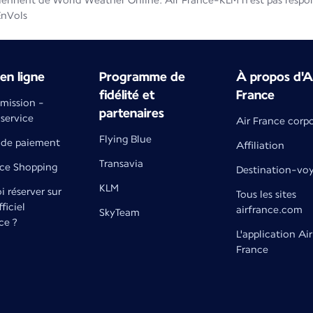
iennent de World Weather Online. Air France-KLM n'est pas respons
EnVols
en ligne
Programme de
À propos d'A
fidélité et
France
émission -
partenaires
 service
Air France corp
Flying Blue
de paiement
Affiliation
Transavia
nce Shopping
Destination-vo
KLM
 réserver sur
Tous les sites
fficiel
airfrance.com
SkyTeam
ce ?
L'application Air
France