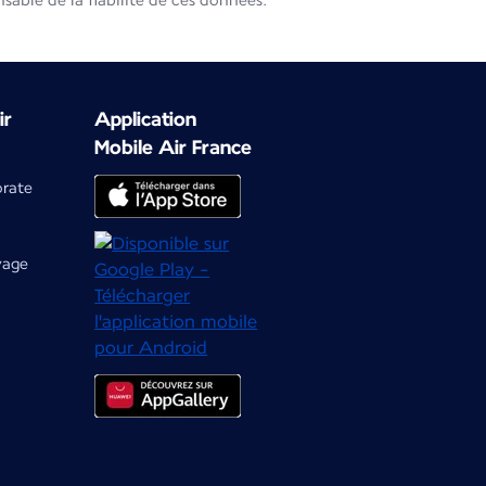
able de la fiabilité de ces données.
ir
Application
Mobile Air France
orate
yage