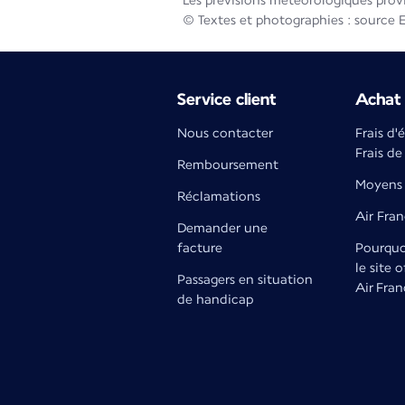
Les prévisions météorologiques prov
© Textes et photographies : source 
Service client
Achat 
Nous contacter
Frais d'
Frais de
Remboursement
Moyens 
Réclamations
Air Fra
Demander une
facture
Pourquoi
le site o
Passagers en situation
Air Fran
de handicap