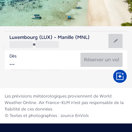
Philippines
Luxembourg (LUX) - Manille (MNL)
Manille
Dès
28°C
Philippines
Réserver un vol
Durée du vol
Août
Les prévisions météorologiques proviennent de World
Weather Online. Air France-KLM n'est pas responsable de la
fiabilité de ces données.
© Textes et photographies : source EnVols