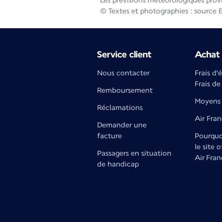
Les prévisions météorologiques prov
© Textes et photographies : source 
Service client
Achat 
Nous contacter
Frais d'
Frais de
Remboursement
Moyens 
Réclamations
Air Fra
Demander une
facture
Pourquoi
le site o
Passagers en situation
Air Fran
de handicap