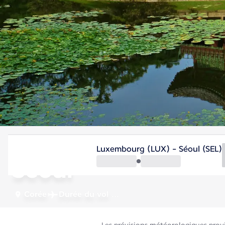
Corée
Luxembourg (LUX) - Séoul (SEL)
Séoul
Corée
Durée du vol