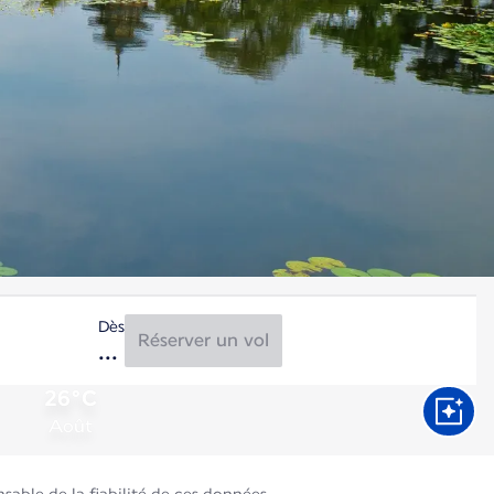
Dès
Réserver un vol
26°C
Août