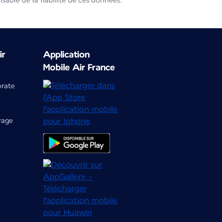
able de la fiabilité de ces données.
ir
Application
Mobile Air France
orate
yage