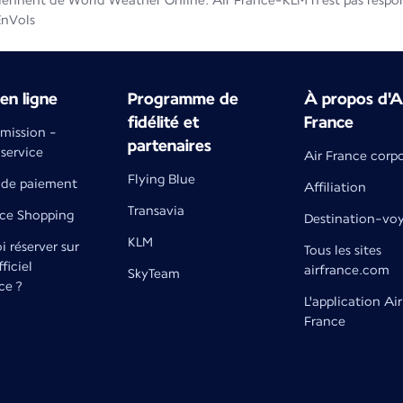
iennent de World Weather Online. Air France-KLM n'est pas respons
EnVols
en ligne
Programme de
À propos d'A
fidélité et
France
émission -
partenaires
 service
Air France corp
Flying Blue
de paiement
Affiliation
Transavia
nce Shopping
Destination-vo
KLM
 réserver sur
Tous les sites
fficiel
airfrance.com
SkyTeam
ce ?
L'application Air
France