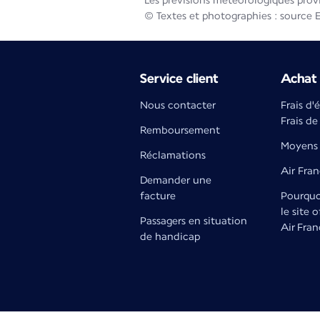
Les prévisions météorologiques prov
© Textes et photographies : source 
Service client
Achat 
Nous contacter
Frais d'
Frais de
Remboursement
Moyens 
Réclamations
Air Fra
Demander une
facture
Pourquoi
le site o
Passagers en situation
Air Fran
de handicap