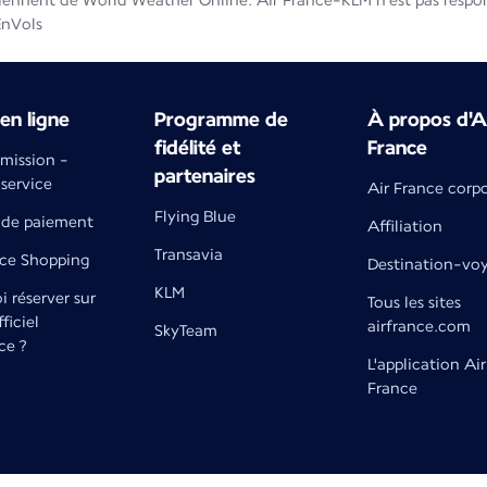
iennent de World Weather Online. Air France-KLM n'est pas respons
EnVols
en ligne
Programme de
À propos d'A
fidélité et
France
émission -
partenaires
 service
Air France corp
Flying Blue
de paiement
Affiliation
Transavia
nce Shopping
Destination-vo
KLM
 réserver sur
Tous les sites
fficiel
airfrance.com
SkyTeam
ce ?
L'application Air
France