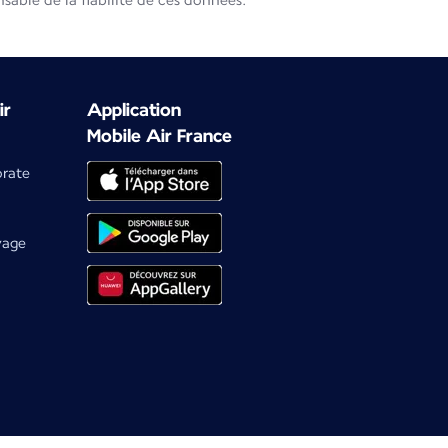
able de la fiabilité de ces données.
ir
Application
Mobile Air France
orate
yage