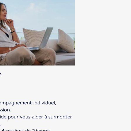
e.
compagnement individuel,
ssion.
ide pour vous aider à surmonter
.
 sessions de 2 heures,